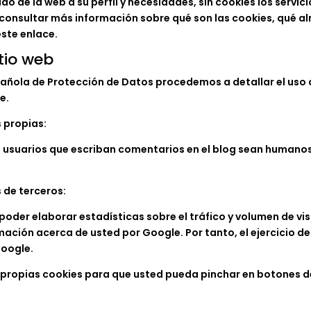
do de la web a su perfil y necesidades, sin cookies los servic
onsultar más información sobre qué son las cookies, qué a
este enlace.
itio web
spañola de Protección de Datos procedemos a detallar el uso 
e.
s propias:
os usuarios que escriban comentarios en el blog sean humano
s de terceros:
der elaborar estadísticas sobre el tráfico y volumen de visit
mación acerca de usted por Google. Por tanto, el ejercicio d
oogle.
us propias cookies para que usted pueda pinchar en botones d